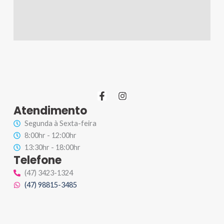
F
I
a
n
Atendimento
c
s
e
t
Segunda à Sexta-feira
b
a
8:00hr - 12:00hr
o
g
13:30hr - 18:00hr
o
r
Telefone
k
a
-
m
(47) 3423-1324
f
(47) 98815-3485